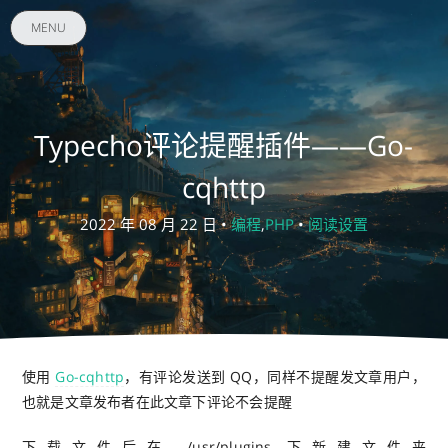
MENU
Typecho评论提醒插件——Go-
cqhttp
2022 年 08 月 22 日 •
编程
,
PHP
•
阅读设置
使用
Go-cqhttp
，有评论发送到 QQ，同样不提醒发文章用户，
也就是文章发布者在此文章下评论不会提醒
下载文件后在 /usr/plugins 下新建文件夹